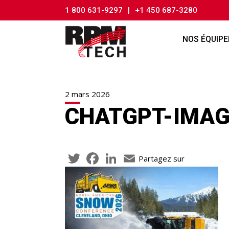
1 800 631-9297
|
+1 450 687-3280
NOS ÉQUIP
2 mars 2026
CHATGPT-IMAG
Twitter
Facebook
LinkedIn
Email
Partagez sur