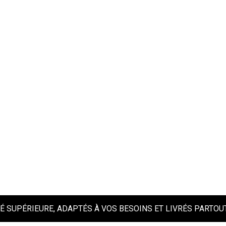
É SUPÉRIEURE, ADAPTÉS À VOS BESOINS ET LIVRÉS PARTO