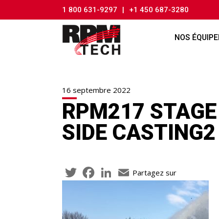
1 800 631-9297
|
+1 450 687-3280
NOS ÉQUIP
16 septembre 2022
RPM217 STAGE
SIDE CASTING2
Twitter
Facebook
LinkedIn
Email
Partagez sur