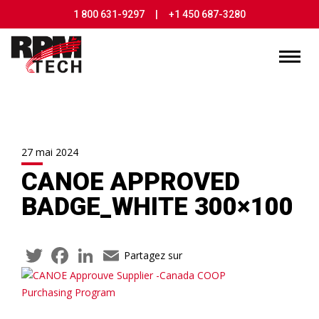
1 800 631-9297
|
+1 450 687-3280
27 mai 2024
CANOE APPROVED
BADGE_WHITE 300×100
Twitter
Facebook
LinkedIn
Email
Partagez sur